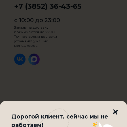
+7 (3852) 36-43-65
с 10:00 до 23:00
Заказы на доставку
принимаются до 22:30.
Точное время доставки
уточняйте у наших
менеджеров.
Вес:
45 гр.
Крем с белым шоколадом и творожным сыром, в
центре ягоды малины
Дорогой клиент, cейчас мы не
180₽
работаем!