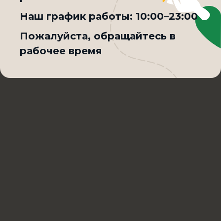
Товар недоступен по выбранному условию доставки
Наш график работы:
10:00–23:00
Пожалуйста, обращайтесь в
рабочее время
Культурно
решаем вопросы
по качеству Сибирского фастфуда
Написать в Max
+7 (3852) 36-43-65
Контроль качества
Блюда могут отличаться от фотографий,
представленных на сайте
Обработка персональных данных