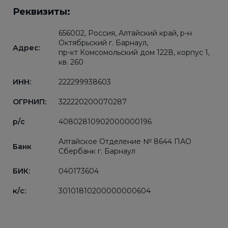
Реквизиты:
656002, Россия, Алтайский край, р-н
Октябрьский г. Барнаул,
Адрес:
пр-кт Комсомольский дом 122В, корпус 1,
кв. 260
ИНН:
222299938603
ОГРНИП:
322220200070287
р/с
40802810902000000196
Алтайское Отделение № 8644 ПАО
Банк
Сбербанк г. Барнаул
БИК:
040173604
к/с:
30101810200000000604