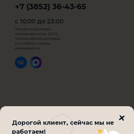
+7 (3852) 36-43-65
с 10:00 до 23:00
Заказы на доставку
принимаются до 22:30.
Точное время доставки
уточняйте у наших
менеджеров.
Вес:
400
Добавить на выбор:
0
/ 2
Максимум два ингредиента
Дорогой клиент, cейчас мы не
195₽
работаем!