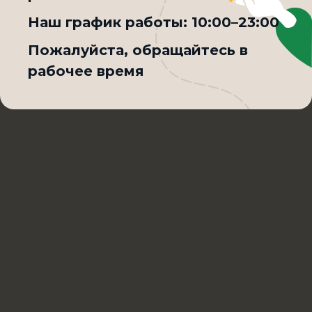
Товар недоступен по выбранному условию доставки
Наш график работы:
10:00–23:00
Пожалуйста, обращайтесь в
рабочее время
Культурно
решаем вопросы
по качеству Сибирского фастфуда
Написать в Max
+7 (3852) 36-43-65
Контроль качества
Блюда могут отличаться от фотографий,
представленных на сайте
Обработка персональных данных