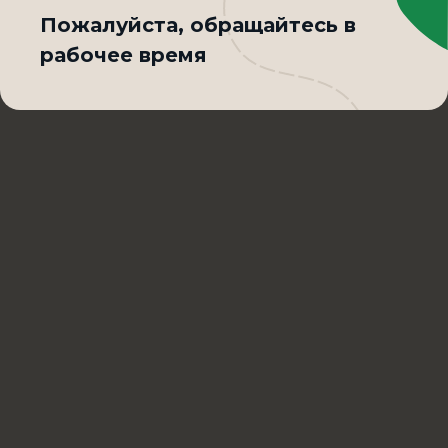
Пожалуйста, обращайтесь в
рабочее время
Культурно
решаем вопросы
по качеству Сибирского фастфуда
Написать в Max
+7 (3852) 36-43-65
Контроль качества
Блюда могут отличаться от фотографий,
представленных на сайте
Обработка персональных данных
Пользовательское соглашение
На сайте используются файлы cookie
и Яндекс Метрика.
Правовая информация
Нажимая кнопку «Принять» или
продолжая просмотр сайта, вы даете