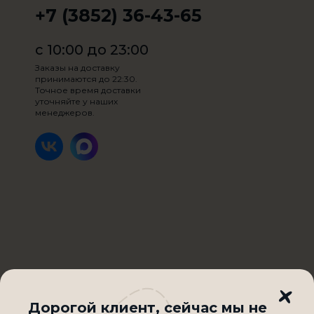
+7 (3852) 36-43-65
с 10:00 до 23:00
Заказы на доставку
принимаются до 22:30.
Точное время доставки
уточняйте у наших
менеджеров.
Вес:
200 гр.
Куриное филе, шампиньоны, сыр, лепешка
пшеничная Тортилья, соус Фирменный
Добавить на выбор:
0
/ 2
Максимум два ингредиента
Дорогой клиент, cейчас мы не