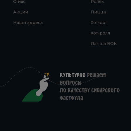
О нас
Роллы
Акции
Пицца
Наши адреса
Хот-дог
Хот-ролл
Лапша ВОК
Культурно
решаем
вопросы
по качеству Сибирского
фастфуда