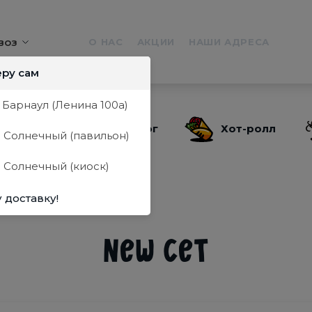
воз
О НАС
АКЦИИ
НАШИ АДРЕСА
еру сам
. Барнаул (Ленина 100а)
Пицца
Хот-дог
Хот-ролл
. Солнечный (павильон)
. Солнечный (киоск)
 доставку!
New Сет