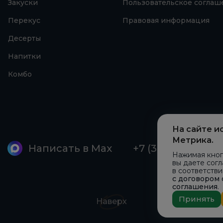
Закуски
Пользовательское соглаш
Перекус
Правовая информация
Десерты
Напитки
Комбо
На сайте и
Метрика.
Написать в Max
+7 (3852) 36-43-6
Нажимая кноп
вы даете сог
в соответств
с договором
соглашения
.
Принять
Наверх