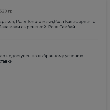
 320 гр.
дракон, Ролл Томато маки,Ролл Калифорния с
Лава маки с креветкой, Ролл Самбай
вар недоступен по выбранному условию
ставки