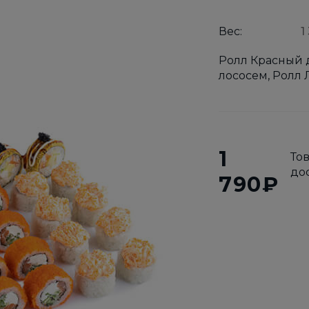
Вес:
1
Ролл Красный 
лососем, Ролл 
1
То
до
790₽