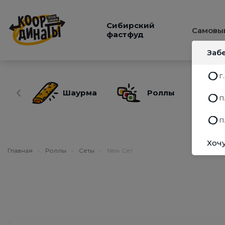
Сибирский
Самовы
фастфуд
Заб
г
Шаурма
Роллы
п
п
Хочу
Главная
-
Роллы
-
Сеты
-
New Сет