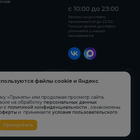
ение
с 10:00 до 23:00
Заказы на доставку
принимаются до 22:30.
Точное время доставки
уточняйте у наших
менеджеров.
спользуются файлы cookie и Яндекс
Контроль качества
5
Блюда могут отличаться от фотографий,
ку «Принять» или продолжая просмотр сайта,
представленных на сайте
ласие на обработку
персональных данных
ии
с политикой конфиденциальности
, ознакомлены
 оферты
и принимаете
условия пользовательского
Пропустить