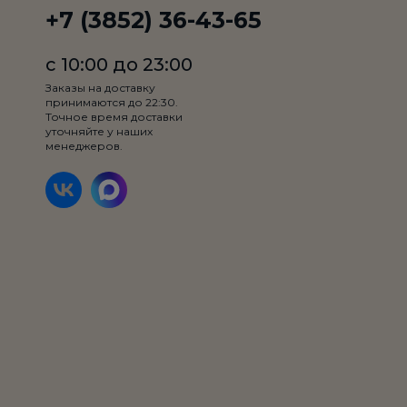
+7 (3852) 36-43-65
с 10:00 до 23:00
Вес:
280
Заказы на доставку
принимаются до 22:30.
Лосось, манго, авокадо, манго соус, тобико, сыр
Точное время доставки
cremette
уточняйте у наших
менеджеров.
0₽
Товар недоступен по выбранному условию доставки