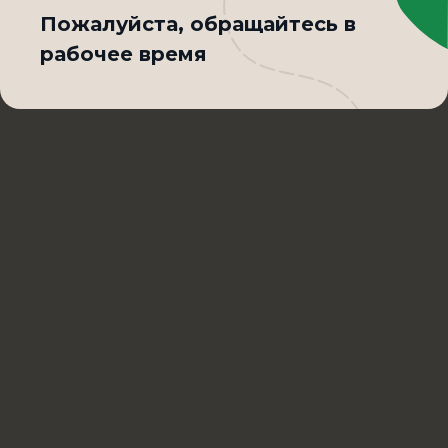
Пожалуйста, обращайтесь в
рабочее время
Культурно
решаем вопросы
по качеству Сибирского фастфуда
Написать в Max
+7 (3852) 36-43-65
Контроль качества
Блюда могут отличаться от фотографий,
представленных на сайте
Обработка персональных данных
Пользовательское соглашение
Правовая информация