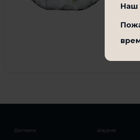
Наш 
Пожа
вре
Доставка
Шаурма