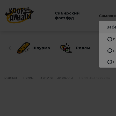
Сибирский
Самовы
фастфуд
Заб
г
Шаурма
Роллы
п
п
Главная
-
Роллы
-
Запеченные роллы
-
Ролл Яки креветка