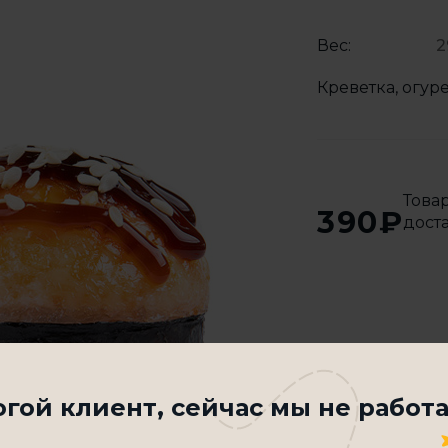
Вес:
2
Креветка, огуре
Това
390₽
дост
гой клиент, cейчас мы не работа