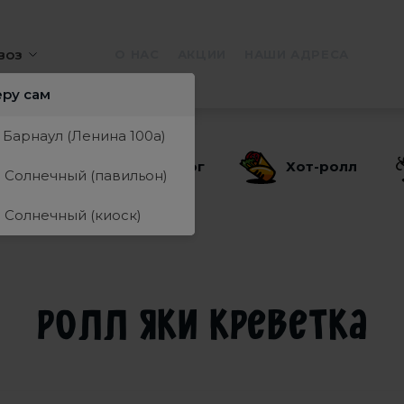
воз
О НАС
АКЦИИ
НАШИ АДРЕСА
еру сам
. Барнаул (Ленина 100а)
Пицца
Хот-дог
Хот-ролл
. Солнечный (павильон)
. Солнечный (киоск)
Ролл Яки креветка