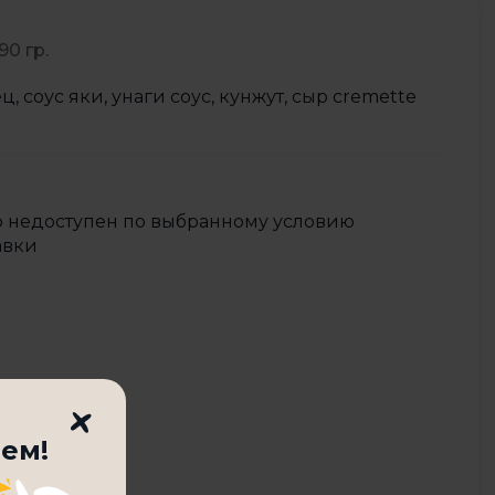
90 гр.
ц, соус яки, унаги соус, кунжут, сыр cremette
р недоступен по выбранному условию
авки
ем!