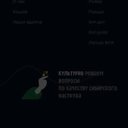
О нас
Роллы
Акции
Пицца
Наши адреса
Хот-дог
Хот-ролл
Лапша ВОК
Культурно
решаем
вопросы
по качеству Сибирского
фастфуда