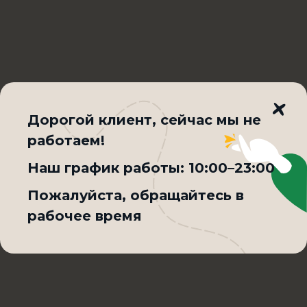
Соус классический
ВЫБРАТЬ
Соус острый
ВЫБРАТЬ
Соус чесночный
ВЫБРАТЬ
Соус сырный
ВЫБРАТЬ
Дорогой клиент, cейчас мы не
Соус томатный
ВЫБРАТЬ
работаем!
Наш график работы:
10:00–23:00
Пожалуйста, обращайтесь в
Добавить на выбор:
0
/ 2
Максимум два ингредиента
рабочее время
370₽
Товар недоступен по выбранному условию доставки