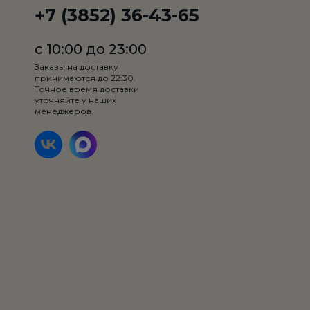
+7 (3852) 36-43-65
с 10:00 до 23:00
Заказы на доставку
принимаются до 22:30.
Точное время доставки
уточняйте у наших
менеджеров.
Вес:
350 гр.
Мясная сарделька с сыром, капуста, огурец свежий,
томат, картофель фри, лаваш, соус на выбор Фото
предоставлено для ознакомления с составом блюда,
хот-ролл будет приготовлен полностью завернутым в
Подробнее
лаваш
Соус: