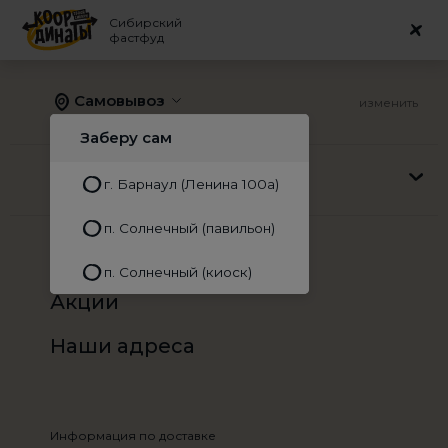
Сибирский
Сибирский
меню
фастфуд
фастфуд
Самовывоз
изменить
Напитки
Заберу сам
Наше меню
г. Барнаул (Ленина 100а)
Горячие напитки
Кофе S
Кофе L
Горячий ш
п. Солнечный (павильон)
О нас
п. Солнечный (киоск)
Акции
Наши адреса
Информация по доставке