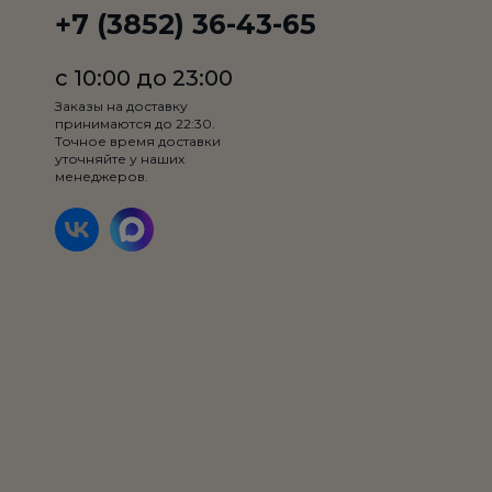
+7 (3852) 36-43-65
с 10:00 до 23:00
Заказы на доставку
принимаются до 22:30.
Точное время доставки
Шаурма 1 вид 300 гр
уточняйте у наших
менеджеров.
Лаваш, куриное филе, капуста,
огурец, томат, картофель фри, соус
на выбор
300 гр.
-Соус Фирменный
классический
Добавки
0
/ 2
Товар недоступен по
выбранному условию