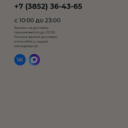
+7 (3852) 36-43-65
с 10:00 до 23:00
Заказы на доставку
принимаются до 22:30.
Точное время доставки
Хот-дог Баварский
уточняйте у наших
менеджеров.
Булка, мясная сарделька с сыром,
огурец маринованный, сыр, лук фри,
соус горчичный, соус BBQ
250 гр.
Товар недоступен по
выбранному условию
255₽
доставки