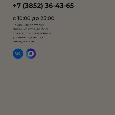
+7 (3852) 36-43-65
с 10:00 до 23:00
Заказы на доставку
принимаются до 22:30.
Точное время доставки
Пирог с куриным жульеном
уточняйте у наших
менеджеров.
Пирог с нежнейшим куриным
жульеном со свежими шампиньонами
и сыром моцарелла
550 гр.
Товар недоступен по
выбранному условию
499₽
доставки